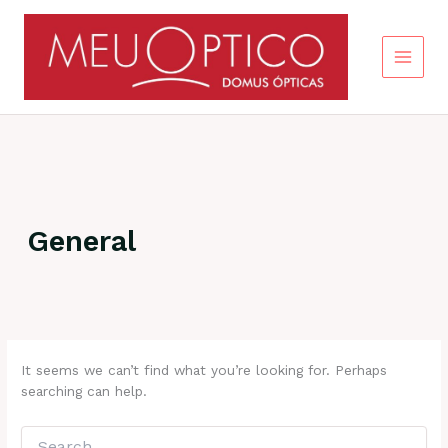
Skip
to
content
General
It seems we can’t find what you’re looking for. Perhaps
searching can help.
Search