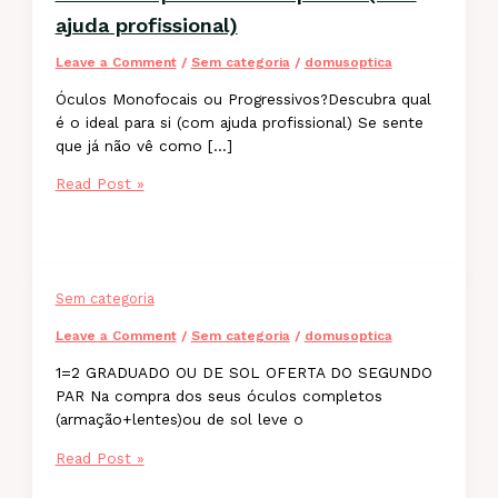
ajuda profissional)
Leave a Comment
/
Sem categoria
/
domusoptica
Óculos Monofocais ou Progressivos?Descubra qual
é o ideal para si (com ajuda profissional) Se sente
que já não vê como […]
Óculos
Read Post »
Monofocais
ou
Progressivos?
Descubra
qual
Sem categoria
é
Leave a Comment
/
Sem categoria
/
domusoptica
o
ideal
1=2 GRADUADO OU DE SOL OFERTA DO SEGUNDO
para
PAR Na compra dos seus óculos completos
si
(armação+lentes)ou de sol leve o
(com
Read Post »
ajuda
profissional)